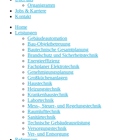
Organigramm
Jobs & Karriere
Kontakt
Home
Leistungen
Gebäudeautomation
Bau-Objektbetreuung
Bautechnische Gesamtplanung
Brandschutz und Sicherheitstechnik
Energieeffizienz
Fachplaner Elektrotechnik
Genehmigungsplanung
Großküchenanlagen
Haustechnik
Heizungstechnik
Krankenhaustechnik
Labortechnik
Mess-, Steuer- und Regelungstechnik
Raumlufttechnik
Sanitärtechnik
Technische Gebäudeausrüstung
Versorgungstechnik
Ver- und Entsorgung
Referenzen